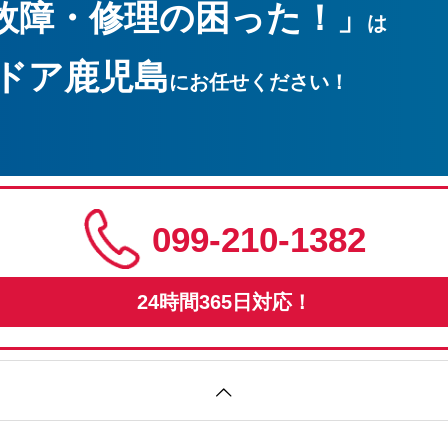
故障・修理の困った！
」
は
ドア鹿児島
にお任せください！
099-210-1382
24時間365日対応！