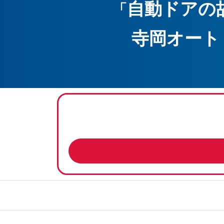
自動ドアの
「
寺岡オート