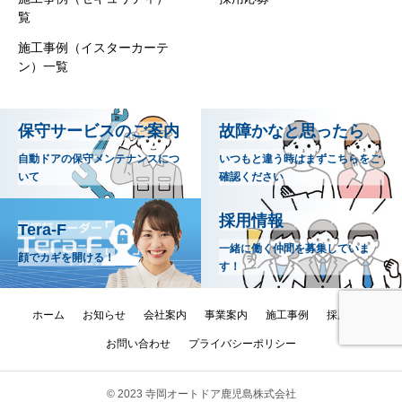
覧
施工事例（イスターカーテ
ン）一覧
保守サービスのご案内
故障かなと思ったら
自動ドアの保守メンテナンスにつ
いつもと違う時はまずこちらをご
いて
確認ください
採用情報
Tera-F
一緒に働く仲間を募集していま
顔でカギを開ける！
す！
ホーム
お知らせ
会社案内
事業案内
施工事例
採用情報
お問い合わせ
プライバシーポリシー
© 2023 寺岡オートドア鹿児島株式会社